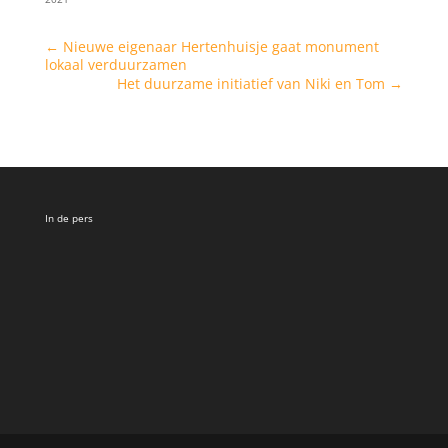
←
Nieuwe eigenaar Hertenhuisje gaat monument
lokaal verduurzamen
Het duurzame initiatief van Niki en Tom
→
In de pers