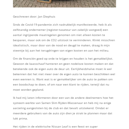
Geschreven door: Jan Diephuis
Sinds de Covid-19-pandemie zich nadrukkelijk manifesteerde, heb ik als
zelfstandig ondernemer (register-taxateur van zakelijk vastgoed) een
aantal ingrijpende maatregelen genomen om niet alleen kosten te
besparen, maar ook om de CO2 uitstoot te verminderen. Klinkt misschien
idealistisch, maar door van de nood en deugd te maken, draag ik mijn
steentje bij aan het terugdringen van eigen kosten en aan het milieu.
Om de financiën goed op orde te krijgen en houden is het gemakkelijkst.
Gewoon de kaasschaaf hanteren en geen nodeloze kosten maken en dat
betekende ook de eigen auto de deur uit. Eerlijkheidshalve moet ik wel
bekennen dat het niet meer over de eigen auto te kunnen beschikken wel
even wennen is. Want wat is er gemakkelijker om de auto te pakken om
een boodschap te doen, of om naar een klant te rijden, terwijl dat nu
moet worden gepland.
Ik had mij laten informeren door een van de andere deelnemers hoe het
systeem werkte van Samen Slim Rijden-Wassenaar en heb mij na enige
aarzeling aangesloten bij de club en dat bevalt uitstekend. Omdat er
meerdere gebruikers van de auto zijn dien je strak te plannen maar dat
lukt prima.
Het rijden in de elektrische Nissan Leaf is een feest en super