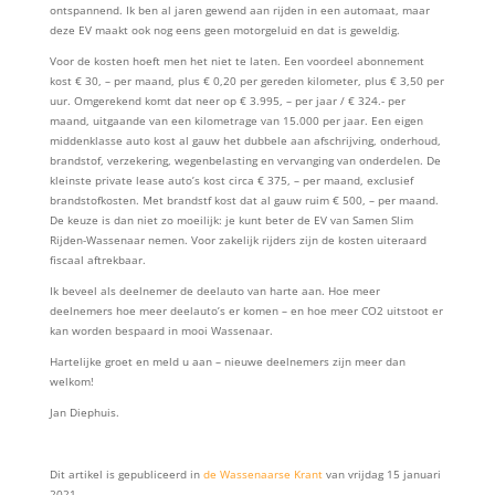
ontspannend. Ik ben al jaren gewend aan rijden in een automaat, maar
deze EV maakt ook nog eens geen motorgeluid en dat is geweldig.
Voor de kosten hoeft men het niet te laten. Een voordeel abonnement
kost € 30, – per maand, plus € 0,20 per gereden kilometer, plus € 3,50 per
uur. Omgerekend komt dat neer op € 3.995, – per jaar / € 324.- per
maand, uitgaande van een kilometrage van 15.000 per jaar. Een eigen
middenklasse auto kost al gauw het dubbele aan afschrijving, onderhoud,
brandstof, verzekering, wegenbelasting en vervanging van onderdelen. De
kleinste private lease auto’s kost circa € 375, – per maand, exclusief
brandstofkosten. Met brandstf kost dat al gauw ruim € 500, – per maand.
De keuze is dan niet zo moeilijk: je kunt beter de EV van Samen Slim
Rijden-Wassenaar nemen. Voor zakelijk rijders zijn de kosten uiteraard
fiscaal aftrekbaar.
Ik beveel als deelnemer de deelauto van harte aan. Hoe meer
deelnemers hoe meer deelauto’s er komen – en hoe meer CO2 uitstoot er
kan worden bespaard in mooi Wassenaar.
Hartelijke groet en meld u aan – nieuwe deelnemers zijn meer dan
welkom!
Jan Diephuis.
Dit artikel is gepubliceerd in
de Wassenaarse Krant
van vrijdag 15 januari
2021