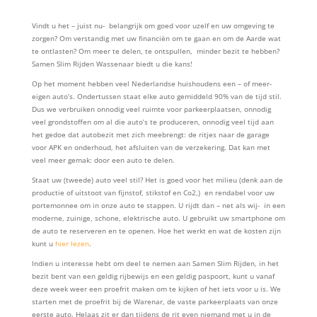
Vindt u het – juist nu- belangrijk om goed voor uzelf en uw omgeving te
zorgen? Om verstandig
met uw financiën om te gaan en om de Aarde wat
te ontlasten? Om meer te delen, te ontspullen, minder bezit te hebben?
Samen Slim Rijden Wassenaar biedt u die kans!
Op het moment hebben veel Nederlandse huishoudens een – of meer-
eigen auto’s. Ondertussen staat elke auto gemiddeld 90% van de tijd stil.
Dus we verbruiken onnodig veel ruimte voor parkeerplaatsen, onnodig
veel grondstoffen om al die auto’s te produceren, onnodig veel tijd aan
het gedoe dat autobezit met zich meebrengt: de ritjes naar de garage
voor APK en onderhoud, het afsluiten van de verzekering. Dat kan met
veel meer gemak: door een auto te delen.
Staat uw (tweede) auto veel stil? Het is goed voor het milieu (denk aan de
productie of uitstoot van fijnstof, stikstof en Co2,) en rendabel voor uw
portemonnee om in onze auto te stappen. U rijdt dan – net als wij- in een
moderne, zuinige, schone, elektrische auto. U gebruikt uw smartphone om
de auto te reserveren en te openen. Hoe het werkt en wat de kosten zijn
kunt u
hier lezen
.
Indien u interesse hebt om deel te nemen aan Samen Slim Rijden, in het
bezit bent van een geldig rijbewijs en een geldig paspoort, kunt u vanaf
deze week weer een proefrit maken om te kijken of het iets voor u is. We
starten met de proefrit bij de Warenar, de vaste parkeerplaats van onze
eerste auto. Helaas zit er dan tijdens de rit even niemand met u in de