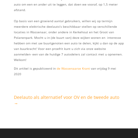
auto om een en ander uit te leggen, dat doen we vooraf, op 1,5 meter
afstand.
Op basis van een groeiend aantal gebruikers, willen wij op termijn
meerdere elektrische deelauto’s beschikbaar stellen op verschillende
locaties in Wassenaar, onder andere in Kerkehout en het Groot van
Polanenpark. Mocht u in (de buurt van) deze wijken wonen en interesse
hebben om met uw buurtgenoten een auto te delen, kijkt u dan op de app
van buurkracht! Voor een proefrit kunt u zich via onze website
aanmelden- een van de huidige 7 autodelers zal contact met u opnemen.
Welkom!
Dit artikel is gepubliceerd in
de Wassenaarse Krant
van vrijdag 9 mei
2020
Deelauto als alternatief voor OV en de tweede auto
→