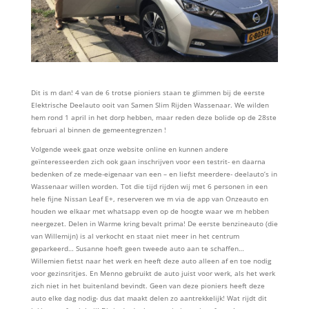
Dit is m dan! 4 van de 6 trotse pioniers staan te glimmen bij de eerste
Elektrische Deelauto ooit van Samen Slim Rijden Wassenaar. We wilden
hem rond 1 april in het dorp hebben, maar reden deze bolide op de 28ste
februari al binnen de gemeentegrenzen !
Volgende week gaat onze website online en kunnen andere
geïnteresseerden zich ook gaan inschrijven voor een testrit- en daarna
bedenken of ze mede-eigenaar van een – en liefst meerdere- deelauto’s in
Wassenaar willen worden. Tot die tijd rijden wij met 6 personen in een
hele fijne Nissan Leaf E+, reserveren we m via de app van Onzeauto en
houden we elkaar met whatsapp even op de hoogte waar we m hebben
neergezet. Delen in Warme kring bevalt prima! De eerste benzineauto (die
van Willemijn) is al verkocht en staat niet meer in het centrum
geparkeerd… Susanne hoeft geen tweede auto aan te schaffen…
Willemien fietst naar het werk en heeft deze auto alleen af en toe nodig
voor gezinsritjes. En Menno gebruikt de auto juist voor werk, als het werk
zich niet in het buitenland bevindt. Geen van deze pioniers heeft deze
auto elke dag nodig- dus dat maakt delen zo aantrekkelijk! Wat rijdt dit