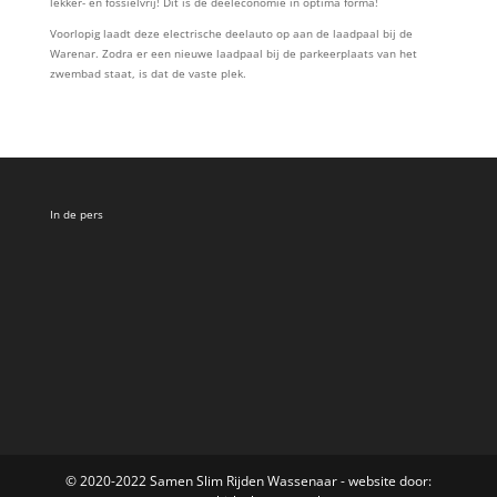
lekker- en fossielvrij! Dit is de deeleconomie in optima forma!
Voorlopig laadt deze electrische deelauto op aan de laadpaal bij de
Warenar. Zodra er een nieuwe laadpaal bij de parkeerplaats van het
zwembad staat, is dat de vaste plek.
In de pers
© 2020-2022 Samen Slim Rijden Wassenaar - website door: